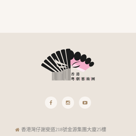
香港灣仔謝斐道218號金源集團大廈25樓