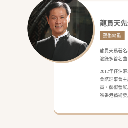
龍貫天先生
藝術總監
龍貫天爲著名
灌錄多首名曲
2012年任
會館理事會主
員，藝術發展
獲香港藝術發