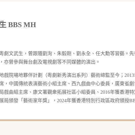
 BBS MH
粵劇文武生，曾跟隨劉洵、朱毅剛、劉永全、任大勳等習藝。先
，亦曾參與舞台劇及電視劇等不同媒體的演出。
油麻地戲院場地夥伴計劃（粵劇新秀演出系列）藝術總監至今；20
席，中國傳統表演藝術小組主席、西九戲曲中心委員，廣東省劇
局戲曲組主席、康文署觀衆拓展社區小組委員、2016年獲香港特別
展局頒發「藝術家年獎」，2024年獲香港特別行政區政府頒授B