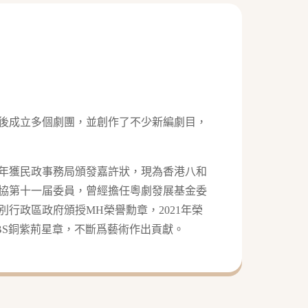
後成立多個劇團，並創作了不少新編劇目，
13年獲民政事務局頒發嘉許狀，現為香港八和
協第十一届委員，曾經擔任粵劇發展基金委
行政區政府頒授MH榮譽勳章，2021年榮
BS銅紫荊星章，不斷爲藝術作出貢獻。