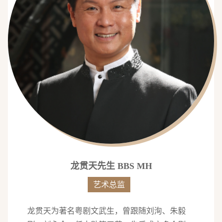
龙贯天先生 BBS MH
艺术总监
龙贯天为著名粤剧文武生，曾跟随刘洵、朱毅