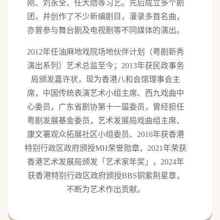
刚、刘永全、任大勋等习艺。先后成立多个剧
团，并创作了不少新编剧目，灌录多首名曲，
亦曾参与舞台剧及电视剧等不同媒体的演出。
2012年任油麻地戏院场地伙伴计划（粤剧新秀
演出系列）艺术总监至今；2013年获民政事务
局颁发嘉许状，现为香港八和会馆理事会主
席，中国传统表演艺术小组主席、西九戏曲中
心委员，广东省剧协第十一届委员，曾经担任
粤剧发展基金委员，艺术发展局戏曲组主席、
康文署观众拓展社区小组委员、2016年获香港
特别行政区政府颁授MH荣誉勋章，2021年荣获
香港艺术发展局颁发「艺术家年奖」，2024年
获香港特别行政区政府颁授BBS铜紫荆星章，
不断为艺术作出贡献。