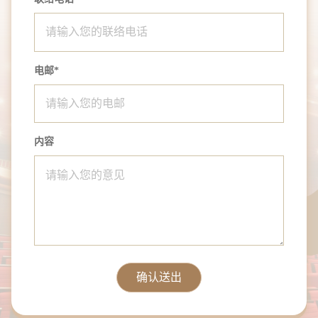
电邮*
内容
确认送出