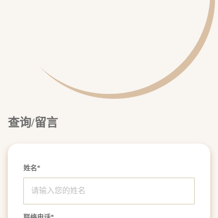
查询/留言
姓名*
联络电话*