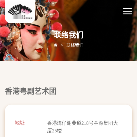
联络我们
>
联络我们
香港粤剧艺术团
地址
香港湾仔谢斐道218号金源集团大
厦25楼