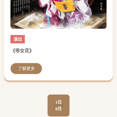
演出
《帝女花》
了解更多
1日
2024
8月