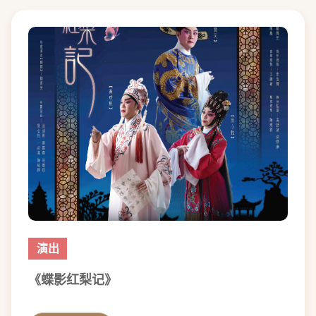
演出
《蝶影红梨记》