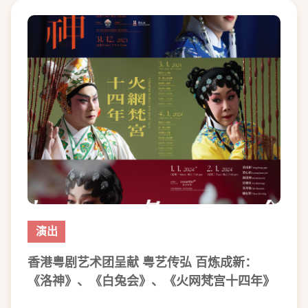
演出
香港粤剧艺术团呈献 粤艺传弘 百炼成新：
《洛神》、《白兔会》、《火网梵宫十四年》