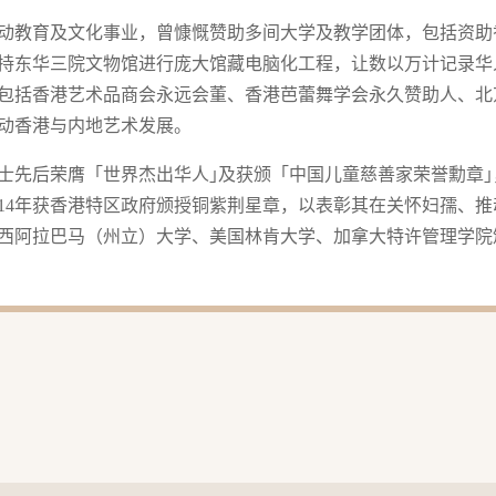
动教育及文化事业，曾慷慨赞助多间大学及教学团体，包括资助
持东华三院文物馆进行庞大馆藏电脑化工程，让数以万计记录华
包括香港艺术品商会永远会董、香港芭蕾舞学会永久赞助人、北
动香港与内地艺术发展。
何女士先后荣膺「世界杰出华人｣及获颁「中国儿童慈善家荣誉勳章｣
014年获香港特区政府颁授铜紫荆星章，以表彰其在关怀妇孺、
西阿拉巴马（州立）大学、美国林肯大学、加拿大特许管理学院