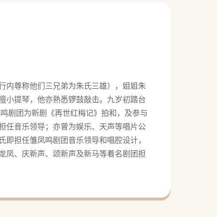
（行内尊称他们三兄弟为朱氏三雄），姐姐朱
擅小提琴，他亦熟悉锣鼓敲击。九岁初踏台
仙凤鸣剧团为新剧《再世红梅记》拍和，及参与
担任音乐领导；亦曾为娱乐、天声等唱片公
朱氏即担任雏凤鸣剧团音乐领导和唱腔设计，
大龙凤、庆新声、颂新声及新马等着名剧团担