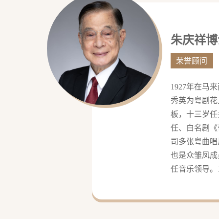
朱庆祥博
荣誉顾问
1927年在
秀英为粤剧花
板，十三岁任
任、白名剧《
司多张粤曲唱
也是众雏凤成
任音乐领导。