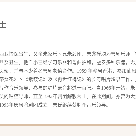
士
马来西亚怡保出生，父亲朱家乐丶兄朱毅刚、朱兆祥均为粤剧乐师
旦及丑生。他自小已经学习乐器和粤曲拍和，擅奏多种乐器，尤
头架，并与不少着名粤剧老倌合作。1959 年移居香港，参加
帝女花》丶《紫钗记》及《再世红梅记》的长寿唱片灌录工作，
片作音乐领导，参与的唱片录音超过一百张。自1966年开始，
员的唱腔导师，直至1992年剧团解散为止。在此期间，亦曾为
1993年庆凤鸣剧团成立，朱氏继续获聘任音乐领导。