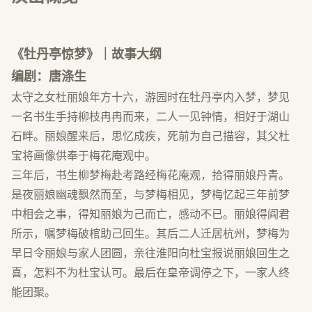
《牡丹亭惊梦》｜故事大纲
编剧：唐涤生
太守之女杜丽娘年方十六，游园时在牡丹亭内入梦，梦见
一名书生手持柳枝冉冉而来，二人一见钟情，相好于湖山
石畔。丽娘醒来后，思忆成疾，死前为自己描容，其父杜
宝将画像供奉于梅花庵观中。
三年后，书生柳梦梅赴考路经梅花庵观，拾得丽娘丹青。
是夜丽娘幽魂飘然而至，与梦梅相见，梦梅忆起三年前梦
中相会之事，得知丽娘为己而亡，感动不已。丽娘得阎君
所示，嘱梦梅破棺助己回生。其后二人迁居杭州，梦梅为
早日令丽娘与家人团圆，亲往淮阳向杜宝报说丽娘回生之
喜，怎料不为杜宝认可。最后在皇帝调停之下，一家人终
能团聚。