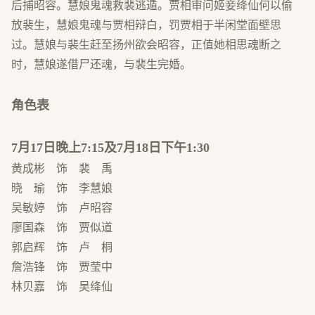
后捕昭容。慧娘鬼魂救裴逃遁。贾相审问姬妾绛仙何以偷
放裴生，慧娘鬼魂与贾相辩白，罚贾相于半闲堂面壁思
过。慧娘与裴生赶至扬州欲会昭容，正值她相思魂断之
时，慧娘遂借尸还魂，与裴生完婚。
角色表
7月17日晚上7:15及7月18日下午1:30
黄成彬 饰 裴 禹
晓 瑜 饰 李慧娘
吴敏婷 饰 卢昭容
廖国森 饰 贾似道
郭启辉 饰 卢 桐
詹浩锋 饰 贾莹中
林贝嘉 饰 吴绛仙