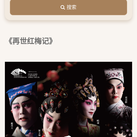
搜索
《再世红梅记》