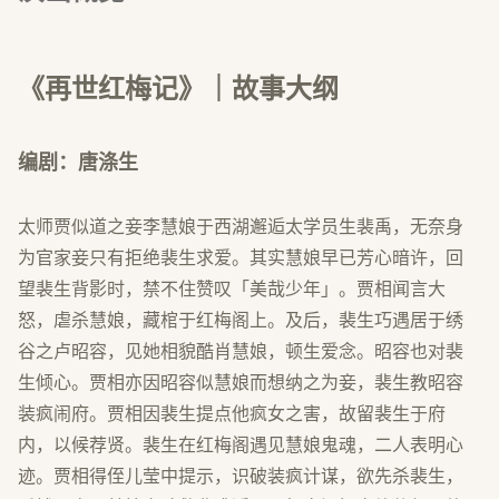
《再世红梅记》｜故事大纲
编剧：唐涤生
太师贾似道之妾李慧娘于西湖邂逅太学员生裴禹，无奈身
为官家妾只有拒绝裴生求爱。其实慧娘早已芳心暗许，回
望裴生背影时，禁不住赞叹「美哉少年」。贾相闻言大
怒，虐杀慧娘，藏棺于红梅阁上。及后，裴生巧遇居于绣
谷之卢昭容，见她相貌酷肖慧娘，顿生爱念。昭容也对裴
生倾心。贾相亦因昭容似慧娘而想纳之为妾，裴生教昭容
装疯闹府。贾相因裴生提点他疯女之害，故留裴生于府
内，以候荐贤。裴生在红梅阁遇见慧娘鬼魂，二人表明心
迹。贾相得侄儿莹中提示，识破装疯计谋，欲先杀裴生，